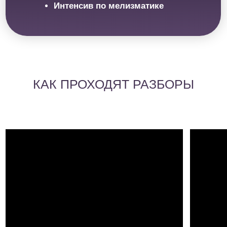
ПРОГРАММА КОНКУРСА
ВНИМАНИЕ!
Участие в конкурсе не гарантирует, что вас
разберут.
Разбирают только полуфиналистов и
финалистов, которых отбирают кураторы и Этери
Бериашвили. В стоимость конкурсного взноса входит
образовательная программа,
участие в разборах —