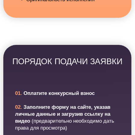
вокальный онлайн-курс
«Этерификация»
Публичная оферта
Политика конфиденциальности
Образовательная лицензия
Л035-01255-50/01363039
Программа курса