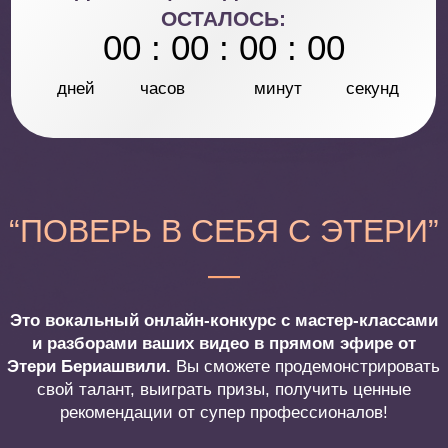
Этери Бериашвили.
Вы сможете продемонстрировать
свой талант, выиграть призы, получить ценные
рекомендации от супер профессионалов!
ПРИЗОВОЙ ФОНД
1 МЕСТО
Минута славы в сторис Этери
Подарок - интенсив по мелизматике
30% на тариф “Практик-виртуоз”
2 МЕСТО