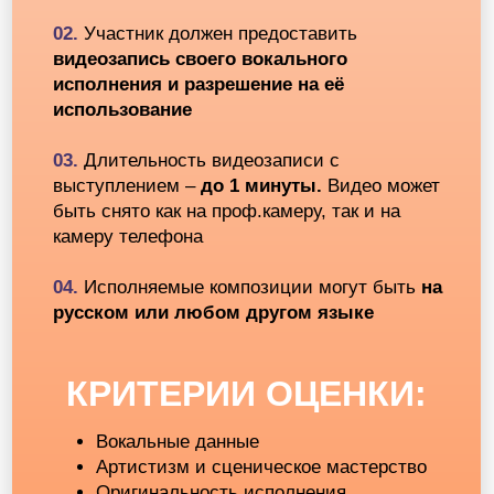
Подробнее
Александра
Бычкова
(AlexBich)
Подробнее
Егор
Пятницын
Подробнее
ХОЧУ УЧАСТВОВАТЬ!