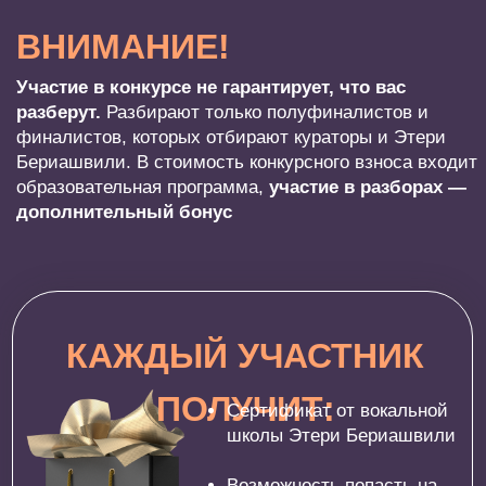
использование
03.
Длительность видеозаписи с
выступлением –
до 1 минуты.
Видео может
быть снято как на проф.камеру, так и на
камеру телефона
04.
Исполняемые композиции могут быть
на
русском или любом другом языке
КРИТЕРИИ ОЦЕНКИ:
Вокальные данные
Артистизм и сценическое мастерство
Оригинальность исполнения
ПОРЯДОК ПОДАЧИ ЗАЯВКИ