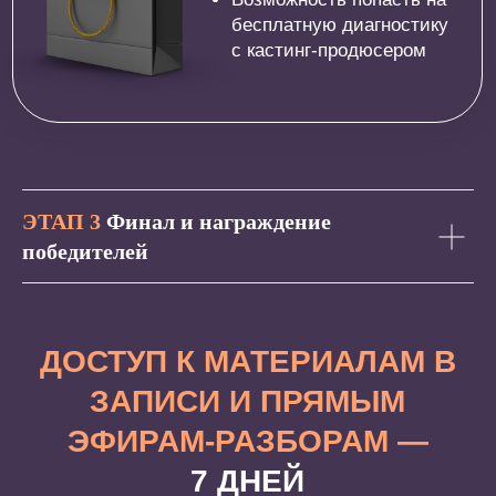
01.
Оплатите конкурсный взнос
02.
Заполните форму на сайте, указав
личные данные и загрузив ссылку на
видео
(предварительно необходимо дать
права для просмотра)
03.
Получите подтверждение участия по
электронной почте
ЭТАП 3
Ф
инал и награждение
победителей
КОНКУРСНЫЙ ВЗНОС
1 290 ₽
7 490 ₽
ОПЛАТИТЬ