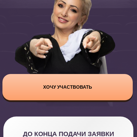
ХОЧУ УЧАСТВОВАТЬ
ДО КОНЦА ПОДАЧИ ЗАЯВКИ
ОСТАЛОСЬ:
00 : 00 : 00 : 00
дней
часов
минут
секунд
“ПОВЕРЬ В СЕБЯ С ЭТЕРИ”
—
Это вокальный онлайн-конкурс с мастер-классами
и разборами ваших видео в прямом эфире от