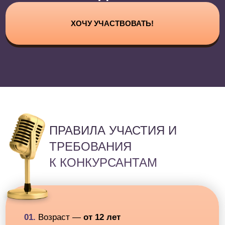
ЖЮРИ
Этери
Бериашвили
Подробнее
Валерия
Петрова