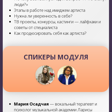
Также есть возможность получить диплом
о дополнительном образовании
установленного образца
КАКИЕ
ПРЕИМУЩЕСТВА:
можно вернуть налог
работодатель может оплатить учебу