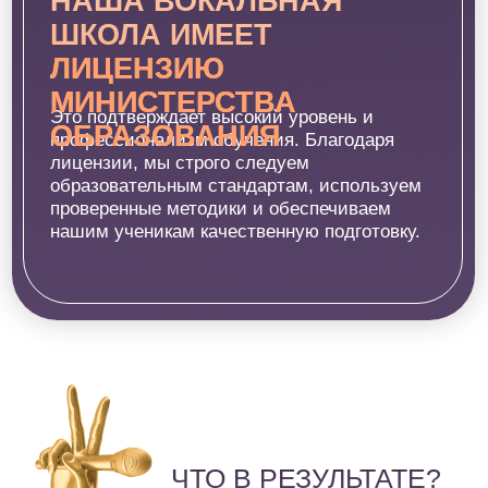
вокалистов в импровизации
Чат с ВИП-куратором и Этери
Бериашвили
Проверка домашних заданий от ВИП-
куратора
Вокальный разбор от Этери Бериашвили
Мастер - класс на вокальную тему от
Этери Бериашвили
Сертификат о прохождении курса
Онлайн-выпускной
ДОСТУП: 12 МЕСЯЦЕВ
14 158 ₽/МЕС.
169 900 РУБ.
при рассрочке на 12 месяцев
ОПЛАТИТЬ В РАССРОЧКУ