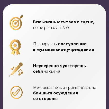
Мечтаешь петь и проявляться,
но
боишься осуждения
со стороны
Не знаешь с чего начать,
чтобы научиться петь
В постоянной
нехватке
времени на вокал
в офлайне
УЗНАЕШЬ СЕБЯ?
ПРИНЯТЬ УЧАСТИЕ
КОМУ ПОМОЖЕТ МОЯ