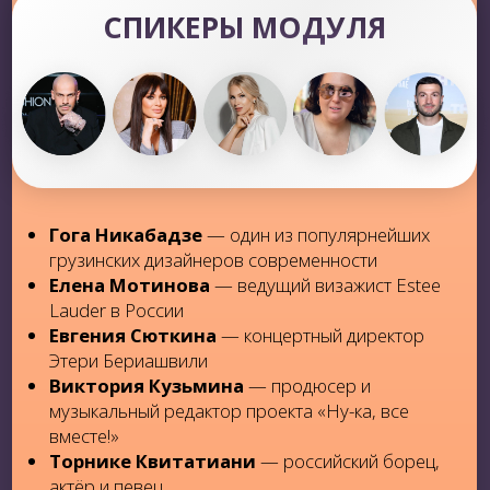
начать делиться своей музыкой
Узнаешь, как правильно
принимать
участие в вокальных конкурсах
Научишься
импровизировать на
ходу.
А это показатель артиста высокого
класса!
ЭТЕРИФИКАТ И ДИПЛОМ
УСТАНОВЛЕННОГО ОБРАЗЦА
ОТ ЭТЕРИ БЕРИАШВИЛИ ОНЛАЙН-КУРСА
«ЭТЕРИФИКАЦИЯ» — ЭТИМ МОЖНО
И ПОХВАСТАТЬСЯ!
ЗАБРОНИРОВАТЬ МЕСТО