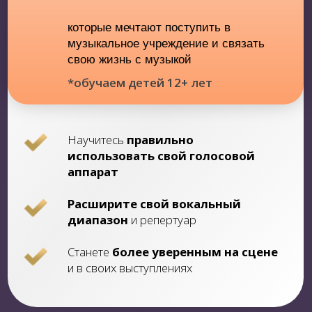
В ОЖИДАНИИ
ОСНОВНОГО
ОБУЧЕНИЯ ТЫ:
Освоишь правильную вокальную позицию
и
научишься петь без напряжения,
чтобы твой голос звучал чисто, уверенно и
гармонично
Раскроешь свой уникальный голос,
придав ему яркость и индивидуальность,
что сделает тебя узнаваемым среди других
исполнителей
Научишься расширять свой
вокальный диапазон и
преодолевать ограничения,
открывая
новые возможности для пения как в низких,
так и в высоких регистрах
Проработаешь вокальные зажимы и
неуверенность,
научишьсь петь с
лёгкостью и уверенностью, что сделает
твоё исполнение более свободным и
выразительным