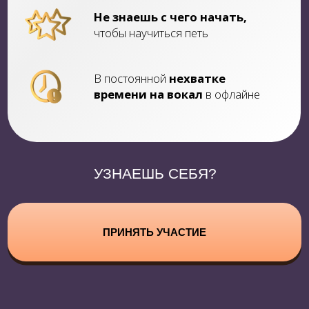
МЕТОДИКА?
01
НАЧИНАЮЩИМ
ВОКАЛИСТАМ
И ЛЮБИТЕЛЯМ
кто хочет получить в музыке первый
видимый результат, даже без
музыкального образования
Избавишься от
зажимов связок
и неуверенности
Расширишь свой
вокальный
диапазон
Научишься
импровизировать
и самовыражаться
через вокал
ПРАКТИКУЮЩИМ