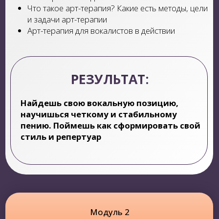
люди?»
Этапы в работе над имиджем артиста
Нужна ли уверенность в себе?
ТВ проекты, конкурсы, кастинги — лайфхаки и
советы от специалиста
Как продюсировать себя как артиста?
СПИКЕРЫ МОДУЛЯ
Мария Осадчая
— вокальный терапевт и
психолог музыкальной академии Ларисы
Долиной
Андрей Сергеев
— продюсер ПЦ Агутин,
продюсер шоу “Голос”
РЕЗУЛЬТАТ: