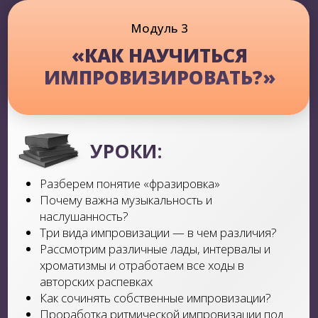
РЕЗУЛЬТАТ:
Научишься создавать свой
сценический образ. Узнаешь основы
самопродюсирования и продвижения.
Бонусный модуль
«СОНГРАЙТИНГ»
УРОКИ:
Разные типы написания песен. Как начать
писать текст и о чем? Как и в чем найти
вдохновение?
Виды рифм.
Элементарное сольфеджио. Что такое
трезвучия и септаккорды?
Анализ гармонии и структуры популярных
песен. Пишем свою гармонию.