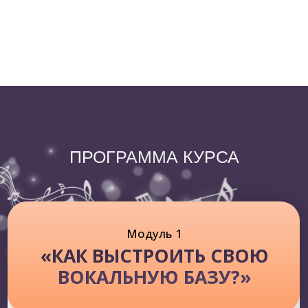
ИМПРОВИЗИРОВАТЬ?»
УРОКИ:
Разберем понятие «фразировка»
Почему важна музыкальность и
наслушанность?
Три вида импровизации — в чем различия?
Рассмотрим различные лады, интервалы и
хроматизмы и отработаем все ходы в
авторских распевках
Как сочинять собственные импровизации?
Проработка ритмической импровизации под
аккомпанемент
Как интегрировать импровизацию в песни,
соблюдая все стилевые особенности?
Как от однотипности прийти к музыкальному
разнообразию?
Совместное сочинение Ваших собственных
импровизаций!
БОНУСЫ: