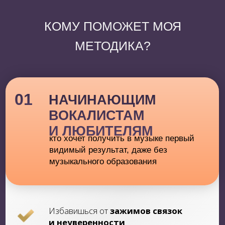
02
ВОКАЛИСТАМ
которые хотят повысить своё
мастерство и уровень вокальных
навыков, зарабатывать в 2-3 раза
больше и стабильнее
Освоишь
мелизматику, новые
приёмы и высокие ноты
Повысишь
уровень вокального
мастерства
Станешь
свободным в высоких
нотах
03
ПРЕПОДАВАТЕЛЯМ
ВОКАЛА
которые хотят отточить методику,
улучшить результаты своих учеников,
больше и стабильно зарабатывать на