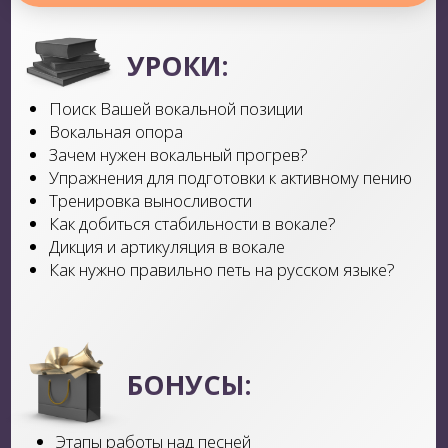
ТОП 5 ошибок вокалистов
РЕЗУЛЬТАТ:
Натренируешь музыкальность
и наслушенность. Овладеешь
импровизацией, а также научишься
ее сочинять
Модуль 4
«ПСИХОЛОГИЯ АРТИСТА»
УРОКИ:
Как не бояться выходить на сцену?
Как не потерять 50% способностей из-за
волнения?
Разбор темы «Страх мнения посторонних»
Почему всех волнует один вопрос «А что скажут