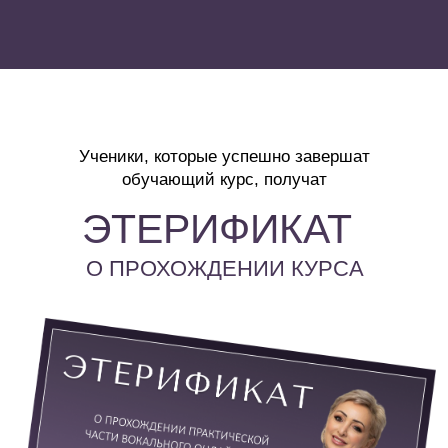
Наставничество от Этери Бериашвили после
основного обучения, которое поможет тебе дойти
из точки А до точки Б
31 видеоурок с Этери Бериашвили
8 индивидуальных уроков в прямом
эфире через zoom:
- Индивидуальный разбор вокальных проблем
- Индивидуальная проработка голоса
- Индивидуальная проработка сценического образа
- Проработка репертуара
- Проработка страхов
Индивидуальные домашние задания
Индивидуальные распевки
Индивидуальные упражнения
БОНУС:
бесплатное обучение
на тарифе VIP с Этери