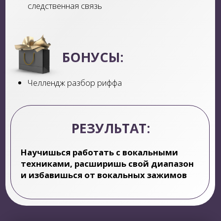
артиста
СПИКЕРЫ МОДУЛЯ
Гога Никабадзе
— один из популярнейших
грузинских дизайнеров современности
Елена Мотинова
— ведущий визажист Estee
Lauder в России
Евгения Сюткина
— концертный директор
Этери Бериашвили
Виктория Кузьмина
— продюсер и
музыкальный редактор проекта «Ну-ка, все
вместе!»
Торнике Квитатиани
— российский борец,
актёр и певец