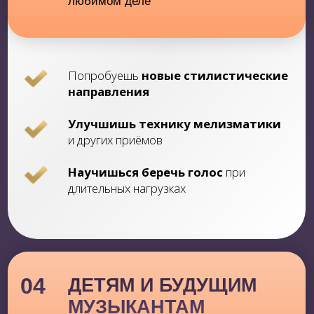
ПРОГРАММА
ПРЕДОБУЧЕНИЯ:
Урок №1:
Вокальная позиция - как найти близкий
звук? Вокальная опора миф или нет?
Урок №2:
Как найти свой уникальный голос
Урок №3:
Как расширить свой диапазон
Урок №4:
Как избавиться от зажимов и
неуверенности
Урок №5:
Отсутствие культуры вокала.
Форсирование