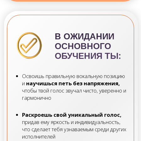
Найдешь свою вокальную позицию,
научишься четкому и стабильному
пению. Поймешь как сформировать свой
стиль и репертуар
Модуль 2
«ВОКАЛЬНЫЕ ПРИЕМЫ»
УРОКИ:
Работа с вокальными техниками: субтон, микст,
белт
Топ-5 вокальных ошибок при пении
мелизматики
Разбор системы проучивания риффов
Как добиться гибкости и подвижности гортани?
Как овладеть техникой «вибрато»?
Расширение и выравнивание диапазона
Стыковые регистры