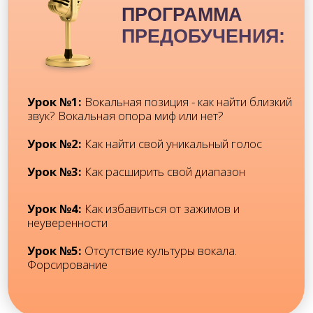
УРОКИ:
Поиск Вашей вокальной позиции
Вокальная опора
Зачем нужен вокальный прогрев?
Упражнения для подготовки к активному пению
Тренировка выносливости
Как добиться стабильности в вокале?
Дикция и артикуляция в вокале
Как нужно правильно петь на русском языке?
БОНУСЫ:
Этапы работы над песней
Что такое арт-терапия? Какие есть методы, цели
и задачи арт-терапии
Арт-терапия для вокалистов в действии
РЕЗУЛЬТАТ: