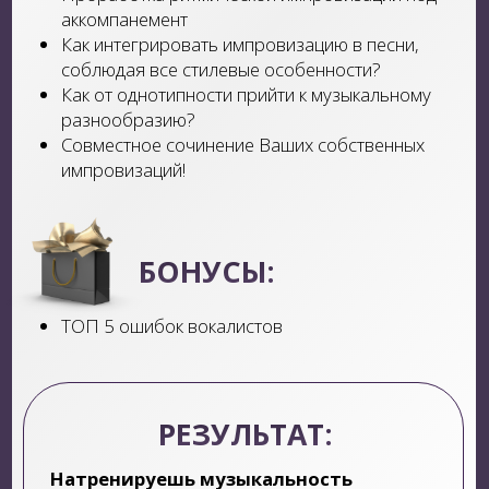
Важность наслушенности и импровизации Как
сделать мелодию интереснее? Что такое хуки?
Бэк вокал в песне. Вспоминаем структуру
песни и придумываем свою мелодию.
РЕЗУЛЬТАТ:
Узнаешь основы написания песен.
Поймешь, как создать собственную песню.
+ ВЫПУСКНОЙ В ПРЯМОМ
ЭФИРЕ
НАЧАТЬ ПЕТЬ С ЭТЕРИ