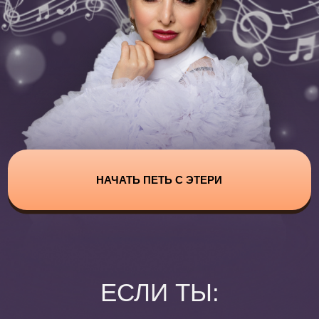
НАЧАТЬ ПЕТЬ С ЭТЕРИ
ЕСЛИ ТЫ:
Всю жизнь мечтала о сцене,
но не решалась/лся
Планируешь
поступление
в музыкальное учреждение
Неуверенно чувствуешь
себя
на сцене