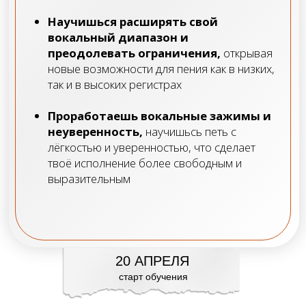
Авторская система обучения для укрепления
плотного высокого звука
Подвижность в плотном звуке
Что такое вокальные зажимы? Причинно-
следственная связь
БОНУСЫ:
Челлендж разбор риффа
РЕЗУЛЬТАТ:
Научишься работать с вокальными
техниками, расширишь свой диапазон
и избавишься от вокальных зажимов
Модуль 3
«КАК НАУЧИТЬСЯ