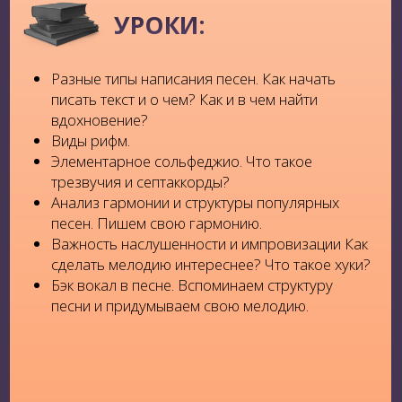
Долиной
Участница музыкального телепроекта
"Голос−2" на Первом канале
Эксперт в телевизионном шоу
"Ну-ка все
вместе"
на телеканале Россия 1
Композитор, педагог
кафедры
эстрадно-джазового пения в Московском
Государственном институте культуры
Приглашенный гость в телепередачах на
федеральных каналах страны, таких как:
Шоу "Дуэты"