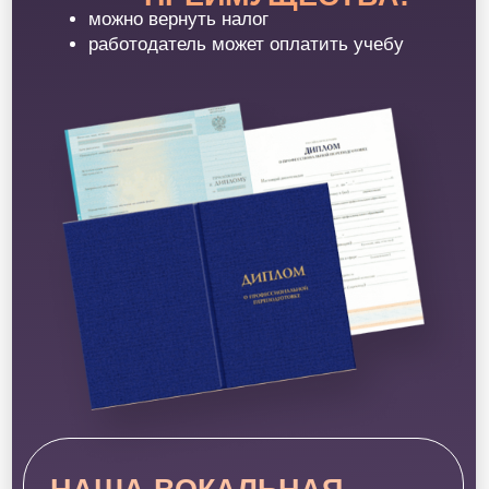
VIP С
(5 мест)
ЭТЕРИ
Для тех, кто хочет персонально учиться у Этери
Бериашвили и ВИП куратора и получать личную
обратную связь
31 видеоурок с Этери Бериашвили
Модуль1
«Как выстроить свою вокальную
базу?»
Модуль 2
«Вокальное погружение»
Модуль 3
«Как научиться импровизировать?»
Модуль 4
«Психология артиста»
Модуль 5
«Стиль и продвижение»
Модуль 6
«Сонграйтинг»
Доступ к материалам в Telegram
Участие в 3-х закрытых прямых эфирах с Этери
Бериашвили
Еженедельные прямые эфиры от ВИП-
куратора
Прямые эфиры от Валерии Петровой
Бонусные уроки: Этапы работы над
песней; Разбор риффа; ТОП - 5 ошибок