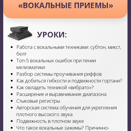
Начнешь чувствовать себя свободнее
на сцене, научишься овладевать
своим волнение и найдешь свой
собственный имидж на сцене. А
также, узнаешь как продюсировать и
попасть на лучшие кастинги страны
Бонусный модуль
«СТИЛЬ И ПРОДВИЖЕНИЕ»
УРОКИ:
Что такое стиль? Как следить за тенденциями в
моде?
Основные стили одежды и их сочетания
(Классический, деловой, кэжуал, богемный,
городской шик, оверсайз, гранж, готический,
минимализм, спортивный)
Главные ошибки стиля
Сценический макияж
Продюсирование и продвижение себя как