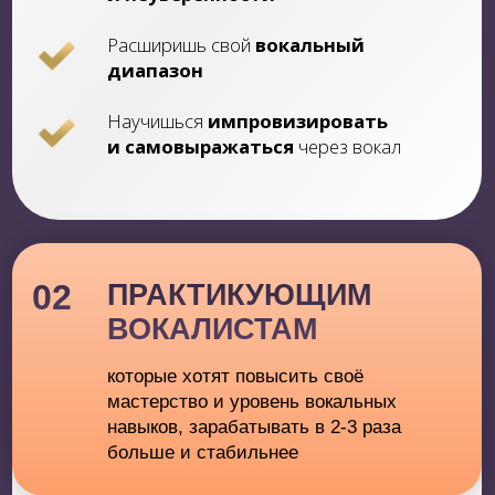
любимом деле
Попробуешь
новые стилистические
направления
Улучшишь технику мелизматики
и других приёмов
Научишься беречь голос
при
длительных нагрузках
04
ДЕТЯМ И БУДУЩИМ
МУЗЫКАНТАМ
которые мечтают поступить в
музыкальное учреждение и связать
свою жизнь с музыкой
*обучаем детей 12+ лет