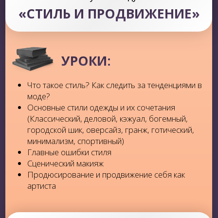
Избавишься от
страха сцены и критики
со стороны
Найдёшь ту самую
уверенность и
внутреннюю опору
на выступлениях
Расширишь свой диапазон,
освоишь
высокие ноты и сложные техники
Начнешь
заниматься любимым
делом,
что даст энергию и яркость жизни!
Найдешь свой
собственный репертуар!
Песни и музыка, которые идеально
подходят и нравятся тебе
Поймешь,
с чего начать реализацию
в музыке
и осуществишь свою мечту!
Появятся скиллы и знания, которые
помогут
громко заявить о себе на
большой сцене,
наравне с другими
звездами!
Узнаешь,
как попасть в лейбл
и как