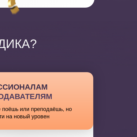
ДИКА?
ССИОНАЛАМ
ПОДАВАТЕЛЯМ
е поёшь или преподаёшь, но
ти на новый уровен