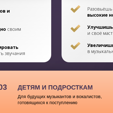
Разовьёш
ов и
высокие н
Улучшишь 
дно
своим
и своё мас
Увеличиш
ировать
в музыкал
ть звучания
03
ДЕТЯМ И ПОДРОСТКАМ
Для будущих музыкантов и вокалистов,
готовящихся к поступлению