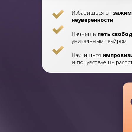
Избавишься от
зажим
неуверенности
Начнешь
петь свобо
уникальным тембром
Научишься
импровиз
и почувствуешь радос