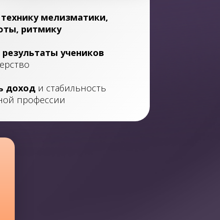
ь
технику мелизматики,
оты, ритмику
результаты учеников
терство
ь доход
и стабильность
ьной профессии