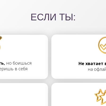
ЕСЛИ ТЫ:
ь,
но
боишься
Не хватает 
еришь в себя
на
офлай