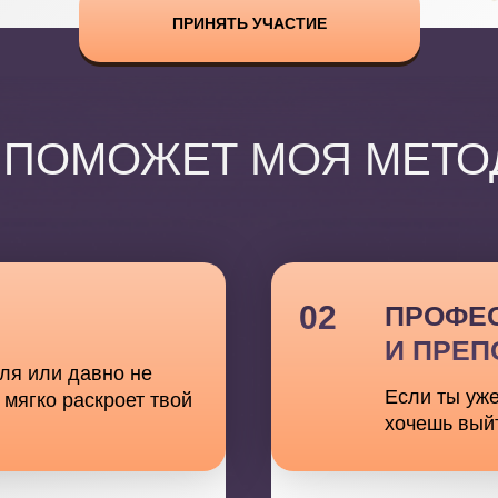
ПРИНЯТЬ УЧАСТИЕ
 ПОМОЖЕТ МОЯ МЕТО
02
ПРОФЕ
И ПРЕ
уля или давно не
Если ты уж
 мягко раскроет твой
хочешь вый