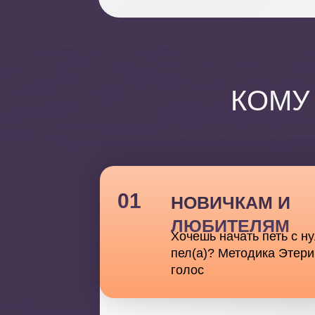
КОМУ
01
НОВИЧКАМ И
ЛЮБИТЕЛЯМ
Хочешь начать петь с н
пел(а)? Методика Этери
голос