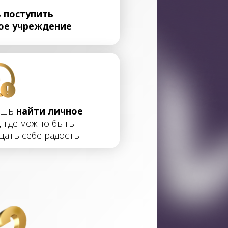
ь
поступить
ое учреждение
ешь
найти личное
,
где можно быть
щать себе радость