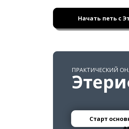
Начать петь с Э
ПРАКТИЧЕСКИЙ ОН
Этер
Старт предоб
Старт основ
а